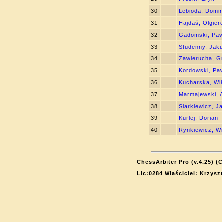
30
Lebioda, Domin
31
Hajdaś, Olgier
32
Gadomski, Paw
33
Studenny, Jak
34
Zawierucha, G
35
Kordowski, Pa
36
Kucharska, Wik
37
Marmajewski, A
38
Siarkiewicz, J
39
Kurlej, Dorian
40
Rynkiewicz, Wi
ChessArbiter Pro (v.4.25) (
Lic:0284 Właściciel: Krzysz