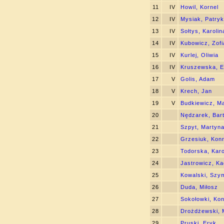
11
IV
Howil, Kornel
12
IV
Mysiak, Patryk
13
IV
Sołtys, Karolin
14
IV
Kubowicz, Zofi
15
IV
Kurlej, Oliwia
16
IV
Kruszewska, E
17
V
Golis, Adam
18
V
Krech, Jan
19
V
Budkiewicz, Ma
20
Nędzarek, Bar
21
Szpyt, Martyn
22
Grzesiuk, Kon
23
Todorska, Karo
24
Jastrowicz, Ka
25
Kowalski, Szy
26
Duda, Miłosz
27
Sokołowki, Ko
28
Drożdżewski, 
29
Pruski, Eryk