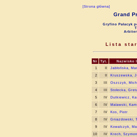
[Strona główna]
Grand Pr
Gryfino Pałacyk p
T
Arbite
Lista st
Nr
Tyt.
Nazwisko 
1
II
Jabłońska, Mar
2
II
Kruszewska, J
3
III
Oszczyk, Mich
4
III
Stołecka, Gret
5
IV
Dutkiewicz, Ka
6
IV
Malawski, Kami
7
IV
Kos, Piotr
8
IV
Gniazdowski, 
9
IV
Kowalczyk, Ma
10
IV
Krech, Szymo