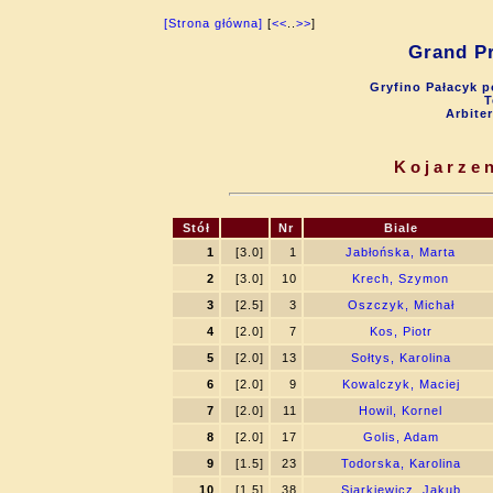
[Strona główna]
[
<<
..
>>
]
Grand Pr
Gryfino Pałacyk p
T
Arbite
Kojarzen
Stół
Nr
Biale
1
[3.0]
1
Jabłońska, Marta
2
[3.0]
10
Krech, Szymon
3
[2.5]
3
Oszczyk, Michał
4
[2.0]
7
Kos, Piotr
5
[2.0]
13
Sołtys, Karolina
6
[2.0]
9
Kowalczyk, Maciej
7
[2.0]
11
Howil, Kornel
8
[2.0]
17
Golis, Adam
9
[1.5]
23
Todorska, Karolina
10
[1.5]
38
Siarkiewicz, Jakub