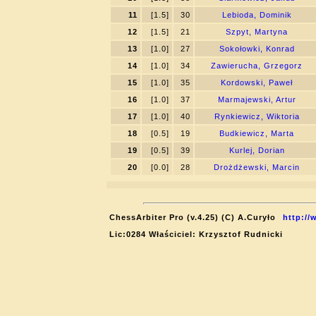
11
[1.5]
30
Lebioda, Dominik
12
[1.5]
21
Szpyt, Martyna
13
[1.0]
27
Sokołowki, Konrad
14
[1.0]
34
Zawierucha, Grzegorz
15
[1.0]
35
Kordowski, Paweł
16
[1.0]
37
Marmajewski, Artur
17
[1.0]
40
Rynkiewicz, Wiktoria
18
[0.5]
19
Budkiewicz, Marta
19
[0.5]
39
Kurlej, Dorian
20
[0.0]
28
Drożdżewski, Marcin
ChessArbiter Pro (v.4.25) (C) A.Curyło
http://
Lic:0284 Właściciel: Krzysztof Rudnicki