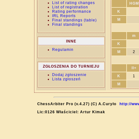
List of rating changes
HGM
List of registration
Rating performance
K
IRL Reports
M
Final standings (table)
Final standings
m
INNE
K
Regulamin
M
2
ZGŁOSZENIA DO TURNIEJU
II+
Dodaj zgłoszenie
K
1
Lista zgłoszeń
M
ChessArbiter Pro (v.4.27) (C) A.Curyło
http://ww
Lic:0126 Właściciel: Artur Kimak