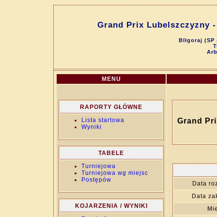
Grand Prix Lubelszczyzny -
BIłgoraj (SP 
T
Arb
MENU
RAPORTY GŁÓWNE
Lista startowa
Grand Pri
Wyniki
TABELE
Turniejowa
Turniejowa wg miejsc
Postępów
Data ro
Data za
KOJARZENIA / WYNIKI
Mie