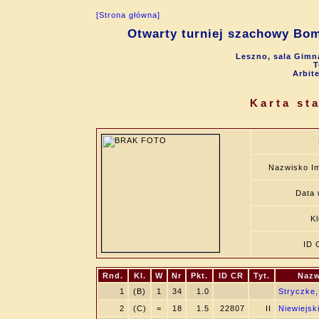
[Strona główna]
Otwarty turniej szachowy Bo
Leszno, sala Gimna
T
Arbit
Karta st
Nazwisko I
Data 
K
ID 
Rnd.
Kl.
W
Nr
Pkt.
ID CR
Tyt.
Nazw
1
(B)
1
34
1.0
Stryczke,
2
(C)
=
18
1.5
22807
II
Niewiejsk