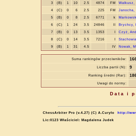
3
(B)
1
10
2.5
4874
FM
Walkusz,
4
(C)
0
6
2.5
225
FM
Janocha,
5
(B)
0
8
2.5
6771
k
Markowski
6
(C)
1
24
3.5
24846
II
Brychcy,
7
(B)
0
13
3.5
1353
I
Czyż, And
8
(C)
0
14
3.5
7216
I
Stachowia
9
(B)
1
31
4.5
IV
Nowak, M
16
Suma rankingów przeciwników:
9
Liczba partii (N):
18
Ranking średni (Rar):
Uwagi do normy:
Data i 
ChessArbiter Pro (v.4.27) (C) A.Curyło
http://ww
Lic:0123 Właściciel: Magdalena Judek