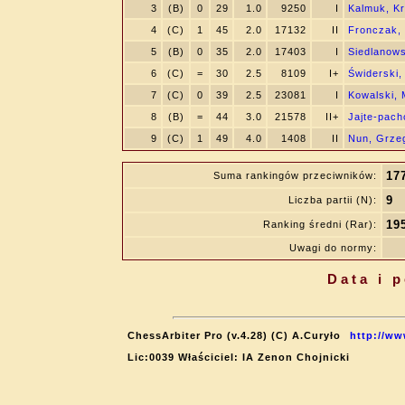
3
(B)
0
29
1.0
9250
I
Kalmuk, Kr
4
(C)
1
45
2.0
17132
II
Fronczak,
5
(B)
0
35
2.0
17403
I
Siedlanows
6
(C)
=
30
2.5
8109
I+
Świderski
7
(C)
0
39
2.5
23081
I
Kowalski, 
8
(B)
=
44
3.0
21578
II+
Jajte-pach
9
(C)
1
49
4.0
1408
II
Nun, Grze
17
Suma rankingów przeciwników:
9
Liczba partii (N):
19
Ranking średni (Rar):
Uwagi do normy:
Data i 
ChessArbiter Pro (v.4.28) (C) A.Curyło
http://ww
Lic:0039 Właściciel: IA Zenon Chojnicki