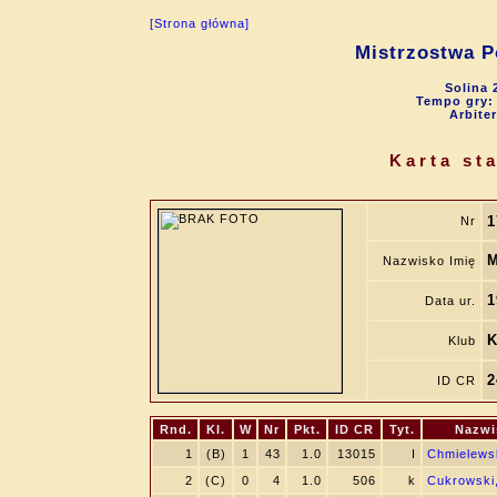
[Strona główna]
Mistrzostwa P
Solina 
Tempo gry: 9
Arbite
Karta st
1
Nr
M
Nazwisko Imię
1
Data ur.
K
Klub
2
ID CR
Rnd.
Kl.
W
Nr
Pkt.
ID CR
Tyt.
Nazwi
1
(B)
1
43
1.0
13015
I
Chmielews
2
(C)
0
4
1.0
506
k
Cukrowski,