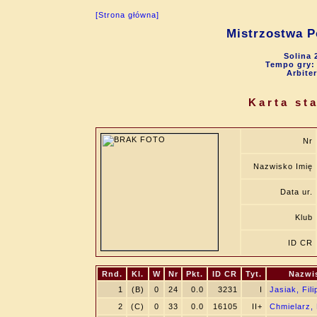
[Strona główna]
Mistrzostwa P
Solina 
Tempo gry: 9
Arbite
Karta st
Nr
Nazwisko Imię
Data ur.
Klub
ID CR
Rnd.
Kl.
W
Nr
Pkt.
ID CR
Tyt.
Nazwi
1
(B)
0
24
0.0
3231
I
Jasiak, Fili
2
(C)
0
33
0.0
16105
II+
Chmielarz, 