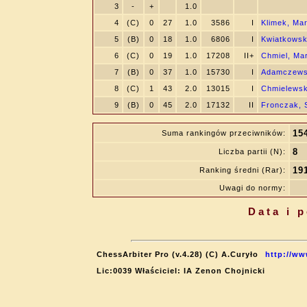
3
-
+
1.0
4
(C)
0
27
1.0
3586
I
Klimek, Mar
5
(B)
0
18
1.0
6806
I
Kwiatkowsk
6
(C)
0
19
1.0
17208
II+
Chmiel, Ma
7
(B)
0
37
1.0
15730
I
Adamczewsk
8
(C)
1
43
2.0
13015
I
Chmielewsk
9
(B)
0
45
2.0
17132
II
Fronczak, 
15
Suma rankingów przeciwników:
8
Liczba partii (N):
19
Ranking średni (Rar):
Uwagi do normy:
Data i 
ChessArbiter Pro (v.4.28) (C) A.Curyło
http://ww
Lic:0039 Właściciel: IA Zenon Chojnicki