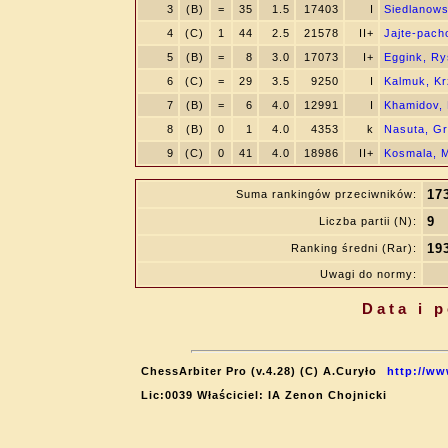
3
(B)
=
35
1.5
17403
I
Siedlanows
4
(C)
1
44
2.5
21578
II+
Jajte-pach
5
(B)
=
8
3.0
17073
I+
Eggink, Ry
6
(C)
=
29
3.5
9250
I
Kalmuk, Kr
7
(B)
=
6
4.0
12991
I
Khamidov, 
8
(B)
0
1
4.0
4353
k
Nasuta, G
9
(C)
0
41
4.0
18986
II+
Kosmala, 
17
Suma rankingów przeciwników:
9
Liczba partii (N):
19
Ranking średni (Rar):
Uwagi do normy:
Data i 
ChessArbiter Pro (v.4.28) (C) A.Curyło
http://ww
Lic:0039 Właściciel: IA Zenon Chojnicki