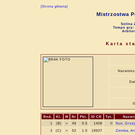
[Strona główna]
Mistrzostwa P
Solina 
Tempo gry: 9
Arbite
Karta st
Nazwisko
Dat
I
Rnd.
Kl.
W
Nr
Pkt.
ID CR
Tyt.
Nazwi
1
(B)
=
49
0.5
1408
II
Nun, Grze
2
(C)
=
52
1.0
19937
Ziemba, Ar