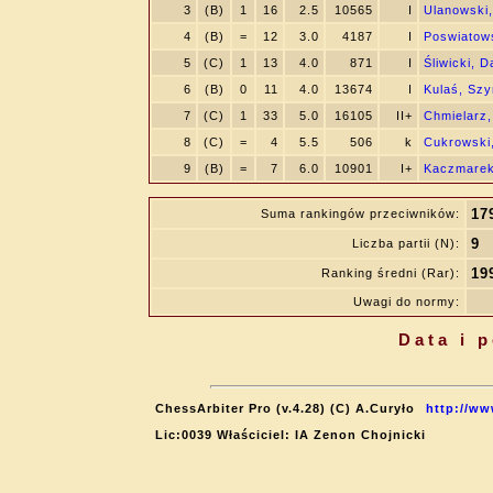
3
(B)
1
16
2.5
10565
I
Ulanowski,
4
(B)
=
12
3.0
4187
I
Poswiatows
5
(C)
1
13
4.0
871
I
Śliwicki, 
6
(B)
0
11
4.0
13674
I
Kulaś, Sz
7
(C)
1
33
5.0
16105
II+
Chmielarz,
8
(C)
=
4
5.5
506
k
Cukrowski,
9
(B)
=
7
6.0
10901
I+
Kaczmarek
17
Suma rankingów przeciwników:
9
Liczba partii (N):
19
Ranking średni (Rar):
Uwagi do normy:
Data i 
ChessArbiter Pro (v.4.28) (C) A.Curyło
http://ww
Lic:0039 Właściciel: IA Zenon Chojnicki