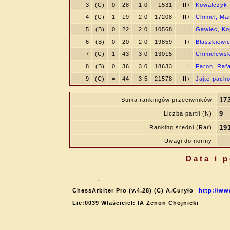
3
(C)
0
28
1.0
1531
II+
Kowalczyk
4
(C)
1
19
2.0
17208
II+
Chmiel, Ma
5
(B)
0
22
2.0
10568
I
Gawiec, Ko
6
(B)
0
20
2.0
19859
I+
Błaszkiewi
7
(C)
1
43
3.0
13015
I
Chmielewsk
8
(B)
0
36
3.0
18633
II
Faron, Rafa
9
(C)
=
44
3.5
21578
II+
Jajte-pacho
17
Suma rankingów przeciwników:
9
Liczba partii (N):
19
Ranking średni (Rar):
Uwagi do normy:
Data i 
ChessArbiter Pro (v.4.28) (C) A.Curyło
http://ww
Lic:0039 Właściciel: IA Zenon Chojnicki