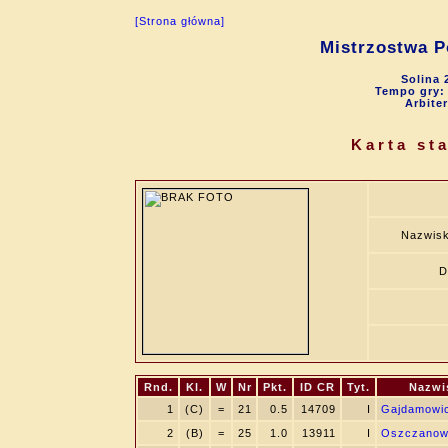
[Strona główna]
Mistrzostwa P
Solina 
Tempo gry: 9
Arbite
Karta st
Nazwisk
D
Rnd.
Kl.
W
Nr
Pkt.
ID CR
Tyt.
Nazwi
1
(C)
=
21
0.5
14709
I
Gajdamowic
2
(B)
=
25
1.0
13911
I
Oszczanows