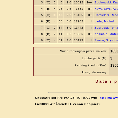
3
(C)
0
5
2.0
10822
I++
Żochowski, Ka
4
(B)
=
28
2.5
1531
II+
Kowalczyk, Ad
5
(C)
0
33
2.5
16105
II+
Chmielarz, Mac
6
(B)
=
38
3.0
17902
I
Lada, Michal
7
(C)
0
34
3.0
11442
I
Żebracki, Tom
8
(B)
=
41
3.5
18986
II+
Kosmala, Mate
9
(C)
=
51
4.0
15173
II
Zwara, Szymo
169
Suma rankingów przeciwników:
9
Liczba partii (N):
190
Ranking średni (Rar):
Uwagi do normy:
Data i 
ChessArbiter Pro (v.4.28) (C) A.Curyło
http://www
Lic:0039 Właściciel: IA Zenon Chojnicki