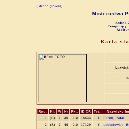
[Strona główna]
Mistrzostwa P
Solina 
Tempo gry: 9
Arbite
Karta st
Nazwisk
D
Rnd.
Kl.
W
Nr
Pkt.
ID CR
Tyt.
Nazwisko Im
1
(C)
1
36
1.0
18633
II
Faron, Rafał
2
(B)
1
46
2.0
17129
II
Lebiedowicz, B