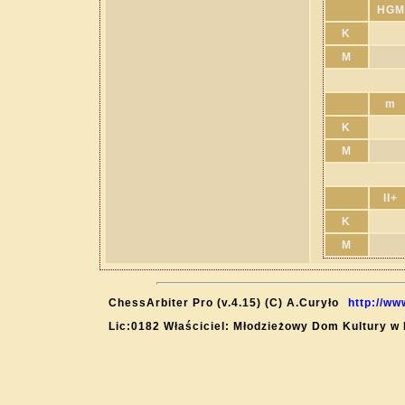
HGM
K
M
m
K
M
II+
K
M
ChessArbiter Pro (v.4.15) (C) A.Curyło
http://ww
Lic:0182 Właściciel: Młodzieżowy Dom Kultury w