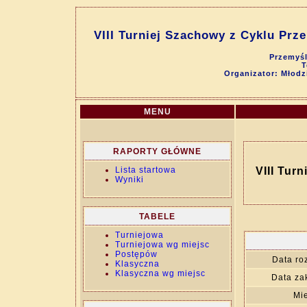
VIII Turniej Szachowy z Cyklu Prz
Przemyśl
T
Organizator: Młod
MENU
RAPORTY GŁÓWNE
Lista startowa
VIII Tur
Wyniki
TABELE
Turniejowa
Turniejowa wg miejsc
Postępów
Data ro
Klasyczna
Klasyczna wg miejsc
Data za
Mie