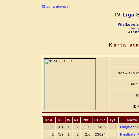
[Strona główna]
IV Liga 
Wielkopols
Temp
Arbit
Karta st
Nazwisko I
Data 
K
ID
Rnd.
Kl.
W
Nr
Pkt.
ID CR
Tyt.
Nazwi
1
(C)
1
2
1.0
17483
II+
Olejnicza
2
(B)
1
2
2.0
23624
II
Niedbała,