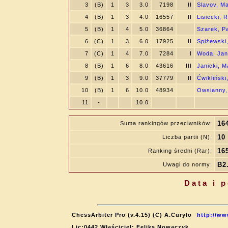
3
(B)
1
3
3.0
7198
II
Slavov, M
4
(B)
1
3
4.0
16557
II
Lisiecki, 
5
(B)
1
4
5.0
36864
Szarek, P
6
(C)
1
3
6.0
17925
II
Spiżewski
7
(C)
1
4
7.0
7284
I
Woda, Ja
8
(B)
1
6
8.0
43616
III
Janicki, 
9
(B)
1
3
9.0
37779
II
Ćwikliński
10
(B)
1
6
10.0
48934
Owsianny,
11
-
10.0
16
Suma rankingów przeciwników:
10
Liczba partii (N):
16
Ranking średni (Rar):
B2.
Uwagi do normy:
Data i 
ChessArbiter Pro (v.4.15) (C) A.Curyło
http://ww
Lic:0442 Właściciel: Feliks Nowaczyk