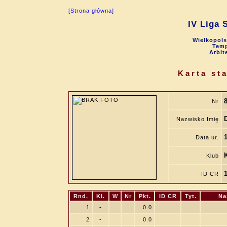
[Strona główna]
IV Liga 
Wielkopols
Temp
Arbit
Karta st
Nr
Nazwisko Imię
Data ur.
Klub
ID CR
Rnd.
Kl.
W
Nr
Pkt.
ID CR
Tyt.
Na
1
-
0.0
2
-
0.0