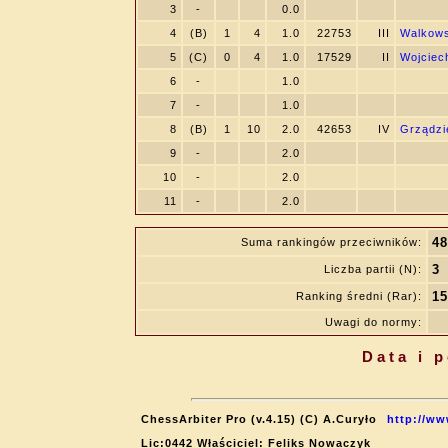
3
-
0.0
4
(B)
1
4
1.0
22753
III
Walkows
5
(C)
0
4
1.0
17529
II
Wojciec
6
-
1.0
7
-
1.0
8
(B)
1
10
2.0
42653
IV
Grządzi
9
-
2.0
10
-
2.0
11
-
2.0
48
Suma rankingów przeciwników:
3
Liczba partii (N):
15
Ranking średni (Rar):
Uwagi do normy:
Data i 
ChessArbiter Pro (v.4.15) (C) A.Curyło
http://ww
Lic:0442 Właściciel: Feliks Nowaczyk