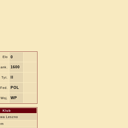
0
Elo
1600
ank.
II
Tyt.
POL
Fed.
WP
Woj.
Klub
wa Leszno
rem