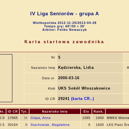
IV Liga Seniorów - grupa A
Wielkopolska 2012-11-25/2013-04-28
Tempo gry: 60'/30 + 30'
Arbiter: Feliks Nowaczyk
Karta startowa zawodnika
5
Nr
Kędzierska, Lidia
Nazwisko Imię
R
2000-03-16
Data ur.
UKS Sokół Włoszakowice
Klub
29241
(karta CR..)
ID CR
kt.
ID CR
Tyt.
Nazwisko Imię
Elo
Rank.
0.0
17865
I+
Glapa, Anna
1585
1900
MMKS Wienia
0.5
30164
II
Stachowiak, Magdalena
0
1600
LKS Piast Ś