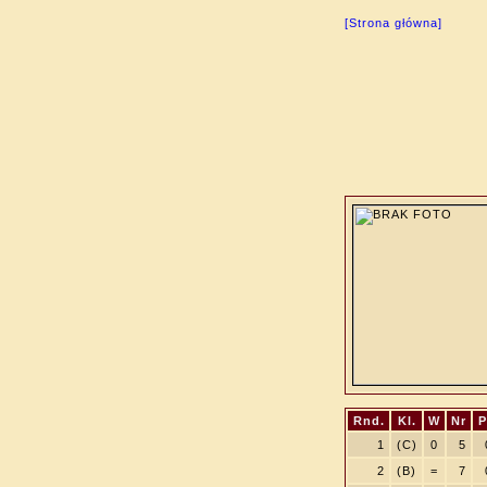
[Strona główna]
Rnd.
Kl.
W
Nr
P
1
(C)
0
5
2
(B)
=
7