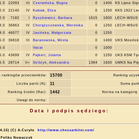
1.5
22093
III
Czerwińska, Bogna
0
1400
KS Lipno St
2.0
22140
IV
Kubiak, Eliza
0
1250
KKS 1922 Lec
2.0
7182
I
Ryszkiewicz, Barbara
1615
1800
LECH-WSUS I
3.0
36863
IV
Chorążyczewska, Weronika
0
1250
LECH-WSUS I
4.0
46077
IV
Jasińska, Małgorzata
0
1250
5.0
36818
III
Baranowska, Mirela
0
1400
UKS Mosińsk
6.0
Vacat
0
1000
6.0
43699
IV
Pajkert, Jolanta
0
1250
UKS KSM Tęc
6.5
28714
II+
Stróżyk, Aleksandra
1384
1600
UMKS Na Pię
15700
 rankingów przeciwników:
Ranking uzys
11
Liczba partii (N):
Suma punk
1442
Ranking średni (Rar):
Norma na kategori
Uwagi do normy:
Data i podpis sędziego:
4.15) (C) A.Curyło
http://www.chessarbiter.com/
: Feliks Nowaczyk