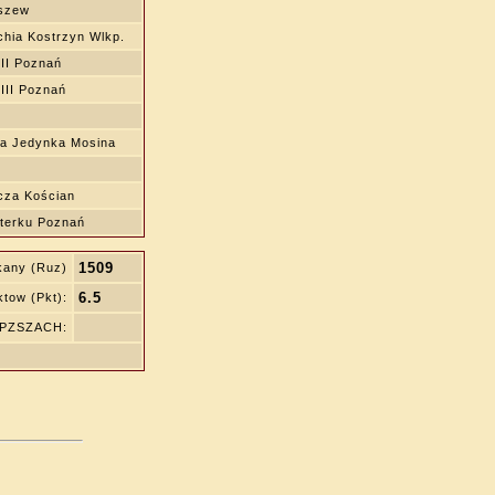
ęszew
hia Kostrzyn Wlkp.
I Poznań
II Poznań
a Jedynka Mosina
za Kościan
terku Poznań
1509
kany (Ruz)
6.5
tow (Pkt):
ę PZSZACH: