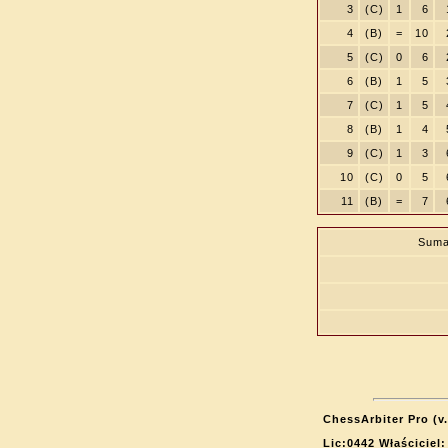
3
(C)
1
6
4
(B)
=
10
5
(C)
0
6
6
(B)
1
5
7
(C)
1
5
8
(B)
1
4
9
(C)
1
3
10
(C)
0
5
11
(B)
=
7
Suma
ChessArbiter Pro (v.
Lic:0442 Właściciel