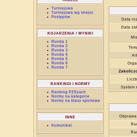
TABELE
Turniejowa
Turniejowa wg miejsc
Postępów
Data ro
Data za
KOJARZENIA / WYNIKI
Mie
Runda 1
Runda 2
Temp
Runda 3
Runda 4
Ar
Runda 5
Runda 6
Orga
Runda 7
Zakończo
Liczb
RANKINGI I NORMY
System 
Ranking PZSzach
Normy na kategorie
Normy na klasy sportowe
Odprawa 
INNE
Ru
Komunikat
Ru