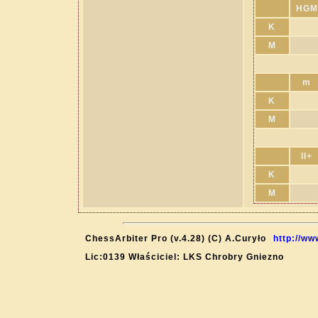
HGM
K
M
m
K
M
II+
K
M
ChessArbiter Pro (v.4.28) (C) A.Curyło
http://ww
Lic:0139 Właściciel: LKS Chrobry Gniezno