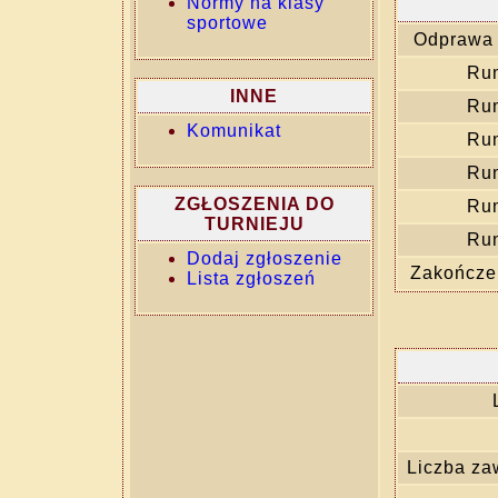
Normy na klasy
sportowe
Odprawa 
Ru
INNE
Ru
Komunikat
Ru
Ru
ZGŁOSZENIA DO
Ru
TURNIEJU
Ru
Dodaj zgłoszenie
Zakończen
Lista zgłoszeń
Liczba za