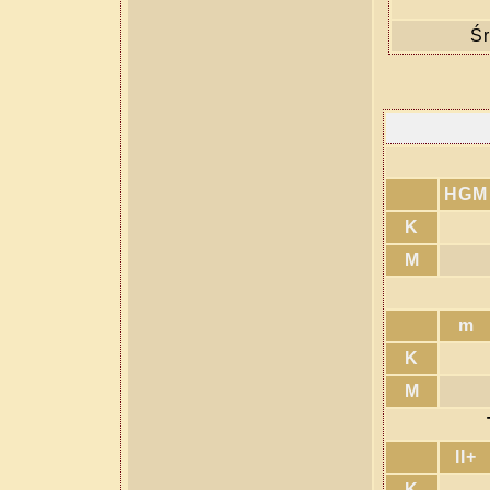
Śr
HGM
K
M
m
K
M
II+
K