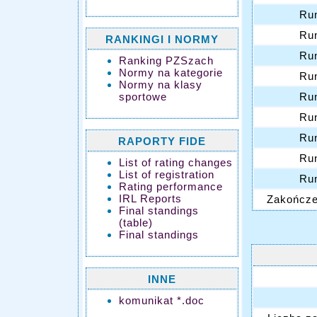
Ru
Ru
RANKINGI I NORMY
Ru
Ranking PZSzach
Normy na kategorie
Ru
Normy na klasy
sportowe
Ru
Ru
Ru
RAPORTY FIDE
Ru
List of rating changes
List of registration
Ru
Rating performance
IRL Reports
Zakończen
Final standings
(table)
Final standings
INNE
komunikat *.doc