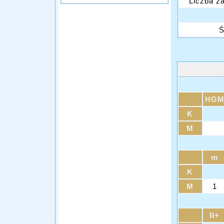
Liczba z
Ś
HG
K
M
m
K
M
1
II+