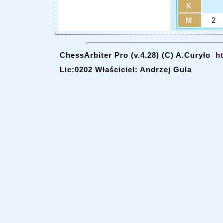
K
M
2
ChessArbiter Pro (v.4.28) (C) A.Curyło
h
Lic:0202 Właściciel: Andrzej Gula