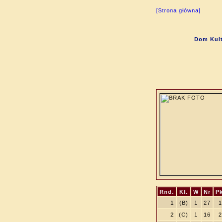
[Strona główna]
Dom Kult
Rnd.
Kl.
W
Nr
Pk
1
(B)
1
27
1
2
(C)
1
16
2