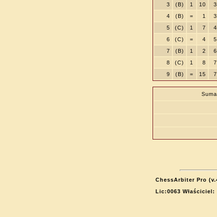
3
(B)
1
10
3
4
(B)
=
1
3
5
(C)
1
7
4
6
(C)
=
4
5
7
(B)
1
2
6
8
(C)
1
8
7
9
(B)
=
15
7
Suma
ChessArbiter Pro (v.
Lic:0063 Właściciel