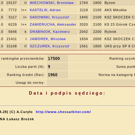
.0
19137
II
WIECHOWSKI, Bronisław
1764
1800
Bytom
.5
7772
I++
KASTELIK, Adrian
2118
2100
AKS Mikołów
.5
5117
I+
SADOWSKI, Krzysztof
1845
2100
KSZ SKOCZEK Cz
.0
6229
I++
ZAWIERUCHA, Aleksander
2020
2100
KS 23 Górnik Cz
.0
5646
k
DRABINIOK, Kazimierz
2042
2200
Rybnik
.0
21411
I
JAWOREK, Mirosław
1834
2000
KSZ SKOCZEK Cz
.5
31108
II
SZCZUREK, Krzysztof
1561
1800
UKS przy SP 8 C
17500
 rankingów przeciwników:
Ranking uzys
9
Liczba partii (N):
Suma punk
1960
Ranking średni (Rar):
Norma na kategorię
Uwagi do normy:
Data i podpis sędziego:
4.28) (C) A.Curyło
http://www.chessarbiter.com/
: NA Łukasz Brożek