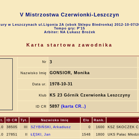
V Mistrzostwa Czerwionki-Leszczyn
ury w Leszczynach ul.Ligonia 2A (obok Sklepu Biedronka) 2012-10-07/2
Tempo gry: P'15
Arbiter: NA Łukasz Brożek
Karta startowa zawodnika
3
Nr
GONSIOR, Monika
Nazwisko Imię
1978-10-31
Data ur.
KS 23 Górnik Czerwionka Leszczyny
Klub
5897
(karta CR..)
ID CR
t.
ID CR
Tyt.
Nazwisko Imię
Elo
Rank.
.0
38505
III
SZYBIŃSKI, Arkadiusz
0
1600
KSZ SKOCZEK Cz
.0
27851
II
ŁĘSKI, Jan
1548
1800
UKS Pałac Młodz