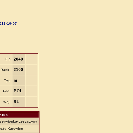
012-10-07
2040
Elo
2100
Rank.
m
Tyt.
POL
Fed.
SL
Woj.
Klub
erwionka-Leszczyny
ieży Katowice