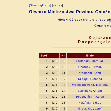
[Strona główna]
[
<<
..
>>
]
Otwarte Mistrzostwa Powiatu Gnieźni
Miejski Ośrodek Kultury ul.Łubień
T
Organizat
Kojarzen
Rozpoczęcie
Stół
Nr
Biale
1
[2.0]
6
Stefański, Mateusz
2
[2.0]
10
Czernek, Tymon
3
[2.0]
31
Krasiński, Kamil
4
[1.5]
2
Szeląg, Zuzanna
5
[1.5]
4
Wojciechowska, Martyna
6
[1.5]
14
Kamiński, Antoni
7
[1.0]
16
Pogodziński, Jakub
8
[1.0]
18
Kolański, Jakub
9
[1.0]
8
Grela, Krzysztof