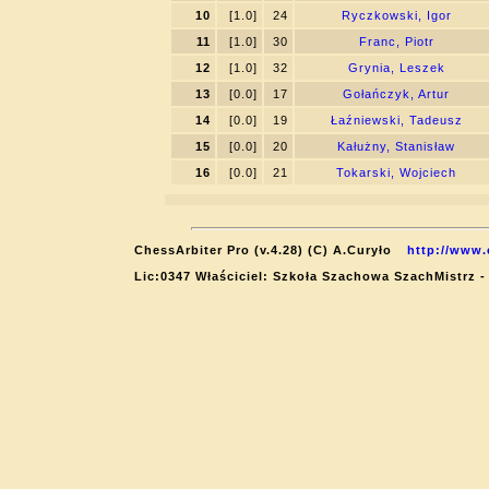
10
[1.0]
24
Ryczkowski, Igor
11
[1.0]
30
Franc, Piotr
12
[1.0]
32
Grynia, Leszek
13
[0.0]
17
Gołańczyk, Artur
14
[0.0]
19
Łaźniewski, Tadeusz
15
[0.0]
20
Kałużny, Stanisław
16
[0.0]
21
Tokarski, Wojciech
ChessArbiter Pro (v.4.28) (C) A.Curyło
http://www.
Lic:0347 Właściciel: Szkoła Szachowa SzachMistrz -