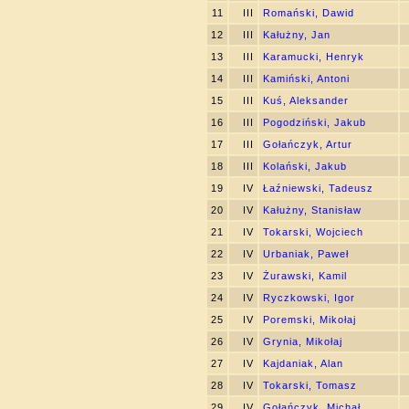
11
III
Romański, Dawid
12
III
Kałużny, Jan
13
III
Karamucki, Henryk
14
III
Kamiński, Antoni
15
III
Kuś, Aleksander
16
III
Pogodziński, Jakub
17
III
Gołańczyk, Artur
18
III
Kolański, Jakub
19
IV
Łaźniewski, Tadeusz
20
IV
Kałużny, Stanisław
21
IV
Tokarski, Wojciech
22
IV
Urbaniak, Paweł
23
IV
Żurawski, Kamil
24
IV
Ryczkowski, Igor
25
IV
Poremski, Mikołaj
26
IV
Grynia, Mikołaj
27
IV
Kajdaniak, Alan
28
IV
Tokarski, Tomasz
29
IV
Gołańczyk, Michał