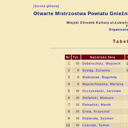
[Strona główna]
Otwarte Mistrzostwa Powiatu Gnieźni
Miejski Ośrodek Kultury ul.Łubień
T
Organizat
Tabe
Nr
Tyt.
Nazwisko Imię
1
III
Doberschütz, Wojciech
2
II
Szeląg, Zuzanna
3
II
Walkowiak, Bogumiła
4
II
Wojciechowska, Martyna
5
III
Orczykowski, Jarosław
6
III
Stefański, Mateusz
7
III
Romański, Marek
8
III
Grela, Krzysztof
9
III
Dopierała, Szymon
10
III
Czernek, Tymon