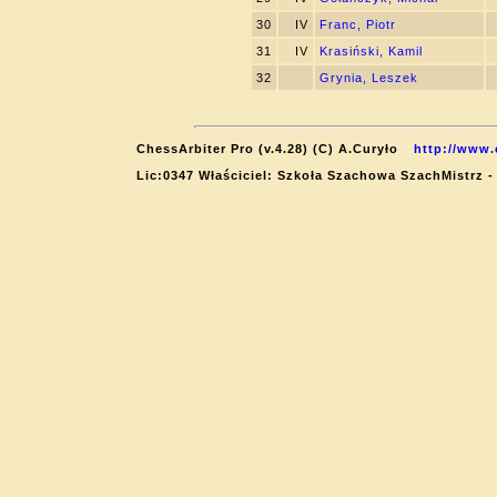
30
IV
Franc, Piotr
31
IV
Krasiński, Kamil
32
Grynia, Leszek
ChessArbiter Pro (v.4.28) (C) A.Curyło
http://www.
Lic:0347 Właściciel: Szkoła Szachowa SzachMistrz -