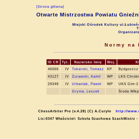
[Strona główna]
Otwarte Mistrzostwa Powiatu Gnieźni
Miejski Ośrodek Kultury ul.Łubień
T
Organizat
Normy na 
ID CR
Tyt.
Nazwisko Imię
Woj.
K
46066
IV
Tokarski, Tomasz
KP
Bydgoszcz
43127
IV
Żurawski, Kamil
WP
LKS Chrob
29348
IV
Urbaniak, Paweł
WP
UKS Gim-2 
Grynia, Leszek
Środa Wlkp
ChessArbiter Pro (v.4.28) (C) A.Curyło
http://www.
Lic:0347 Właściciel: Szkoła Szachowa SzachMistrz -