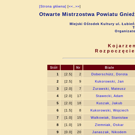
[Strona główna]
[
<<
..
>>
]
Otwarte Mistrzostwa Powiatu Gnieź
Miejski Ośtodek Kultury ul. Łubie
T
Organizat
Kojarzen
Rozpoczęcie
Stół
Nr
Biale
1
[2.5]
2
Doberschütz, Dorota
2
[2.5]
9
Kukorowski, Jan
3
[2.0]
7
Żurawski, Mateusz
4
[2.0]
17
Stawecki, Adam
5
[2.0]
18
Kuszak, Jakub
6
[1.5]
8
Kukorowski, Wojciech
7
[1.0]
15
Walkowiak, Stanisław
8
[1.0]
19
Ziemniak, Oskar
9
[0.0]
20
Janaszak, Nikodem