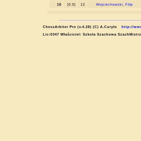
10
[0.0]
12
Wojciechowski, Filip
ChessArbiter Pro (v.4.28) (C) A.Curyło
http://ww
Lic:0347 Właściciel: Szkoła Szachowa SzachMistrz