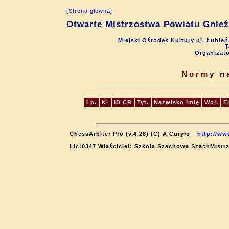
[Strona główna]
Otwarte Mistrzostwa Powiatu Gnieź
Miejski Ośtodek Kultury ul. Łubie
T
Organizat
Normy n
Lp.
Nr
ID CR
Tyt.
Nazwisko Imię
Woj.
E
ChessArbiter Pro (v.4.28) (C) A.Curyło
http://ww
Lic:0347 Właściciel: Szkoła Szachowa SzachMistrz