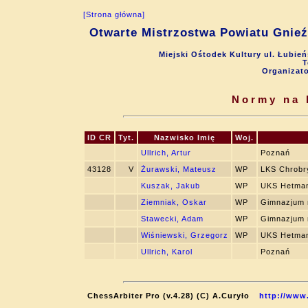
[Strona główna]
Otwarte Mistrzostwa Powiatu Gnieź
Miejski Ośtodek Kultury ul. Łubie
T
Organizat
Normy na 
ID CR
Tyt.
Nazwisko Imię
Woj.
Ullrich, Artur
Poznań
43128
V
Żurawski, Mateusz
WP
LKS Chrobr
Kuszak, Jakub
WP
UKS Hetma
Ziemniak, Oskar
WP
Gimnazjum 
Stawecki, Adam
WP
Gimnazjum 
Wiśniewski, Grzegorz
WP
UKS Hetma
Ullrich, Karol
Poznań
ChessArbiter Pro (v.4.28) (C) A.Curyło
http://www