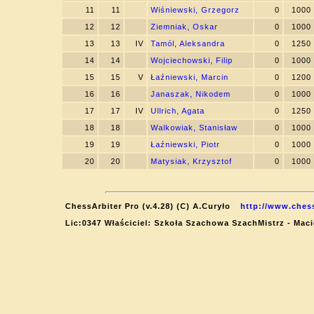
11
11
Wiśniewski, Grzegorz
0
1000
12
12
Ziemniak, Oskar
0
1000
13
13
IV
Tamól, Aleksandra
0
1250
14
14
Wojciechowski, Filip
0
1000
15
15
V
Łaźniewski, Marcin
0
1200
16
16
Janaszak, Nikodem
0
1000
17
17
IV
Ullrich, Agata
0
1250
18
18
Walkowiak, Stanisław
0
1000
19
19
Łaźniewski, Piotr
0
1000
20
20
Matysiak, Krzysztof
0
1000
ChessArbiter Pro (v.4.28) (C) A.Curyło
http://www.chess
Lic:0347 Właściciel: Szkoła Szachowa SzachMistrz - Maci