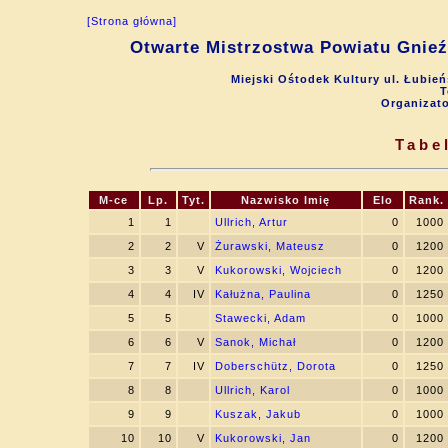
[Strona główna]
Otwarte Mistrzostwa Powiatu Gnieź
Miejski Ośtodek Kultury ul. Łubie
T
Organizat
Tabe
M-ce
Lp.
Tyt.
Nazwisko Imię
Elo
Rank.
1
1
Ullrich, Artur
0
1000
2
2
V
Żurawski, Mateusz
0
1200
3
3
V
Kukorowski, Wojciech
0
1200
4
4
IV
Kałużna, Paulina
0
1250
5
5
Stawecki, Adam
0
1000
6
6
V
Sanok, Michał
0
1200
7
7
IV
Doberschütz, Dorota
0
1250
8
8
Ullrich, Karol
0
1000
9
9
Kuszak, Jakub
0
1000
10
10
V
Kukorowski, Jan
0
1200