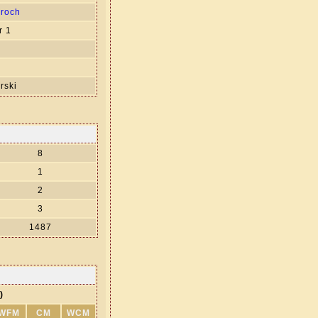
aroch
r 1
rski
8
1
2
3
1487
)
WFM
CM
WCM