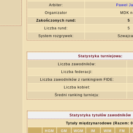
Arbiter:
Paweł J
Organizator
MDK n
Zakończonych rund:
5
Liczba rund:
5
System rozgrywek:
Szwajca
Statystyka turniejowa:
Liczba zawodników:
Liczba federacji:
Liczba zawodników z rankingiem FIDE:
Liczba kobiet:
Średni ranking turnieju:
Statystyka tytułów zawodników
Tytuły międzynarodowe (Razem: 0
HGM
GM
WGM
IM
WIM
FM