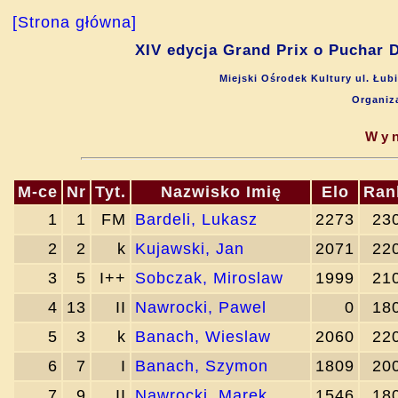
[Strona główna]
XIV edycja Grand Prix o Puchar D
Miejski Ośrodek Kultury ul. Łub
Organiz
Wyn
M-ce
Nr
Tyt.
Nazwisko Imię
Elo
Ran
1
1
FM
Bardeli, Lukasz
2273
23
2
2
k
Kujawski, Jan
2071
22
3
5
I++
Sobczak, Miroslaw
1999
21
4
13
II
Nawrocki, Pawel
0
18
5
3
k
Banach, Wieslaw
2060
22
6
7
I
Banach, Szymon
1809
20
7
9
II
Nawrocki, Marek
1546
18