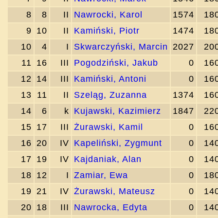
8
8
II
Nawrocki, Karol
1574
18
9
10
II
Kamiński, Piotr
1474
18
10
4
I
Skwarczyński, Marcin
2027
20
11
16
III
Pogodziński, Jakub
0
16
12
14
III
Kamiński, Antoni
0
16
13
11
II
Szeląg, Zuzanna
1374
16
14
6
k
Kujawski, Kazimierz
1847
22
15
17
III
Żurawski, Kamil
0
16
16
20
IV
Kapeliński, Zygmunt
0
14
17
19
IV
Kajdaniak, Alan
0
14
18
12
I
Zamiar, Ewa
0
18
19
21
IV
Żurawski, Mateusz
0
14
20
18
III
Nawrocka, Edyta
0
14