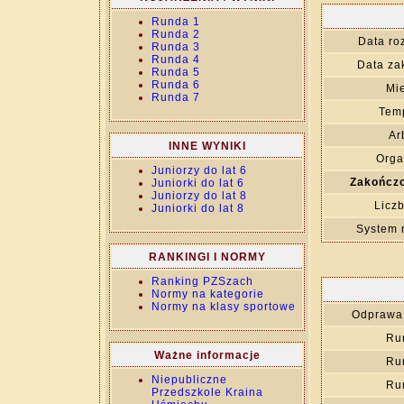
Runda 1
Runda 2
Data ro
Runda 3
Runda 4
Data za
Runda 5
Runda 6
Mie
Runda 7
Temp
Ar
INNE WYNIKI
Orga
Juniorzy do lat 6
Zakończo
Juniorki do lat 6
Juniorzy do lat 8
Liczb
Juniorki do lat 8
System 
RANKINGI I NORMY
Ranking PZSzach
Normy na kategorie
Normy na klasy sportowe
Odprawa 
Ru
Ważne informacje
Ru
Niepubliczne
Ru
Przedszkole Kraina