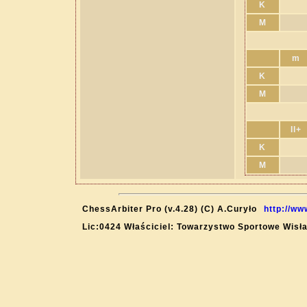
K
M
m
K
M
II+
K
M
ChessArbiter Pro (v.4.28) (C) A.Curyło
http://ww
Lic:0424 Właściciel: Towarzystwo Sportowe Wisł