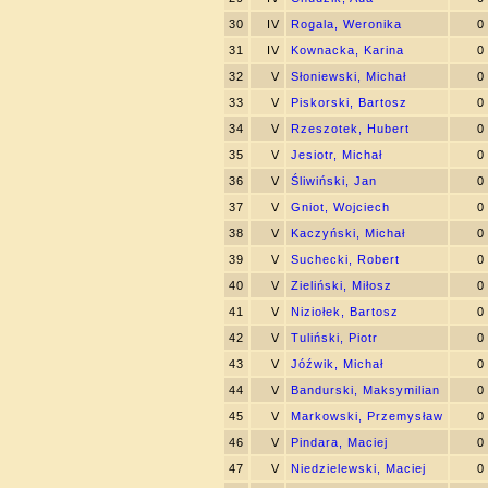
30
IV
Rogala, Weronika
0
31
IV
Kownacka, Karina
0
32
V
Słoniewski, Michał
0
33
V
Piskorski, Bartosz
0
34
V
Rzeszotek, Hubert
0
35
V
Jesiotr, Michał
0
36
V
Śliwiński, Jan
0
37
V
Gniot, Wojciech
0
38
V
Kaczyński, Michał
0
39
V
Suchecki, Robert
0
40
V
Zieliński, Miłosz
0
41
V
Niziołek, Bartosz
0
42
V
Tuliński, Piotr
0
43
V
Jóźwik, Michał
0
44
V
Bandurski, Maksymilian
0
45
V
Markowski, Przemysław
0
46
V
Pindara, Maciej
0
47
V
Niedzielewski, Maciej
0