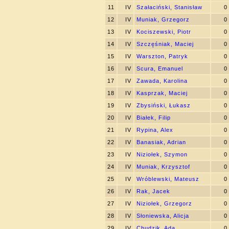
11
IV
Szałaciński, Stanisław
0
12
IV
Muniak, Grzegorz
0
13
IV
Kociszewski, Piotr
0
14
IV
Szczęśniak, Maciej
0
15
IV
Warszton, Patryk
0
16
IV
Scura, Emanuel
0
17
IV
Zawada, Karolina
0
18
IV
Kasprzak, Maciej
0
19
IV
Zbysiński, Łukasz
0
20
IV
Białek, Filip
0
21
IV
Rypina, Alex
0
22
IV
Banasiak, Adrian
0
23
IV
Niziołek, Szymon
0
24
IV
Muniak, Krzysztof
0
25
IV
Wróblewski, Mateusz
0
26
IV
Rak, Jacek
0
27
IV
Niziołek, Grzegorz
0
28
IV
Słoniewska, Alicja
0
29
IV
Chudzik, Ada
0