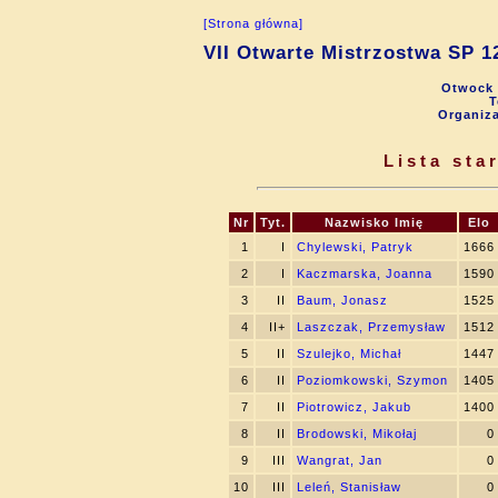
[Strona główna]
VII Otwarte Mistrzostwa SP 
Otwock 
T
Organiz
Lista st
Nr
Tyt.
Nazwisko Imię
Elo
1
I
Chylewski, Patryk
1666
2
I
Kaczmarska, Joanna
1590
3
II
Baum, Jonasz
1525
4
II+
Laszczak, Przemysław
1512
5
II
Szulejko, Michał
1447
6
II
Poziomkowski, Szymon
1405
7
II
Piotrowicz, Jakub
1400
8
II
Brodowski, Mikołaj
0
9
III
Wangrat, Jan
0
10
III
Leleń, Stanisław
0