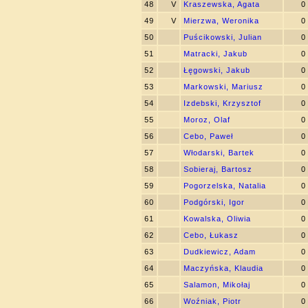
48
V
Kraszewska, Agata
0
49
V
Mierzwa, Weronika
0
50
Puścikowski, Julian
0
51
Matracki, Jakub
0
52
Łęgowski, Jakub
0
53
Markowski, Mariusz
0
54
Izdebski, Krzysztof
0
55
Moroz, Olaf
0
56
Cebo, Paweł
0
57
Włodarski, Bartek
0
58
Sobieraj, Bartosz
0
59
Pogorzelska, Natalia
0
60
Podgórski, Igor
0
61
Kowalska, Oliwia
0
62
Cebo, Łukasz
0
63
Dudkiewicz, Adam
0
64
Maczyńska, Klaudia
0
65
Salamon, Mikołaj
0
66
Woźniak, Piotr
0