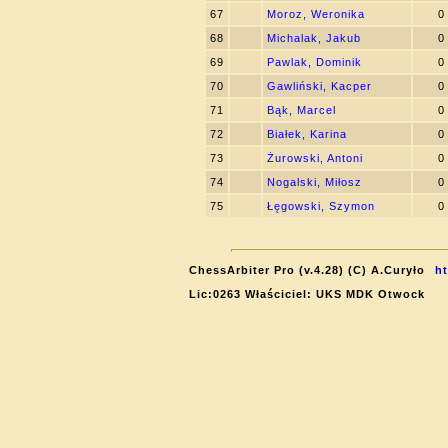
67
Moroz, Weronika
0
68
Michalak, Jakub
0
69
Pawlak, Dominik
0
70
Gawliński, Kacper
0
71
Bąk, Marcel
0
72
Białek, Karina
0
73
Żurowski, Antoni
0
74
Nogalski, Miłosz
0
75
Łęgowski, Szymon
0
ChessArbiter Pro (v.4.28) (C) A.Curyło
h
Lic:0263 Właściciel: UKS MDK Otwock