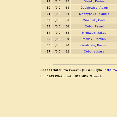
29
[1.0]
72
Białek, Karina
30
[0.0]
63
Dudkiewicz, Adam
31
[0.0]
64
Maczyńska, Klaudia
32
[0.0]
66
Woźniak, Piotr
33
[0.0]
56
Cebo, Paweł
34
[0.0]
68
Michalak, Jakub
35
[0.0]
69
Pawlak, Dominik
36
[0.0]
70
Gawliński, Kacper
37
[0.0]
62
Cebo, Łukasz
ChessArbiter Pro (v.4.28) (C) A.Curyło
http://
Lic:0263 Właściciel: UKS MDK Otwock