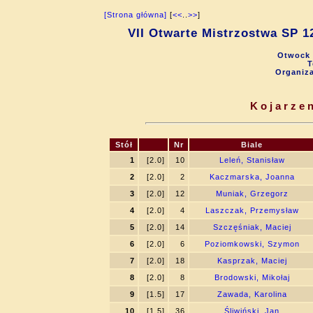
[Strona główna]
[
<<
..
>>
]
VII Otwarte Mistrzostwa SP 
Otwock 
T
Organiz
Kojarzen
Stół
Nr
Biale
1
[2.0]
10
Leleń, Stanisław
2
[2.0]
2
Kaczmarska, Joanna
3
[2.0]
12
Muniak, Grzegorz
4
[2.0]
4
Laszczak, Przemysław
5
[2.0]
14
Szczęśniak, Maciej
6
[2.0]
6
Poziomkowski, Szymon
7
[2.0]
18
Kasprzak, Maciej
8
[2.0]
8
Brodowski, Mikołaj
9
[1.5]
17
Zawada, Karolina
10
[1.5]
36
Śliwiński, Jan