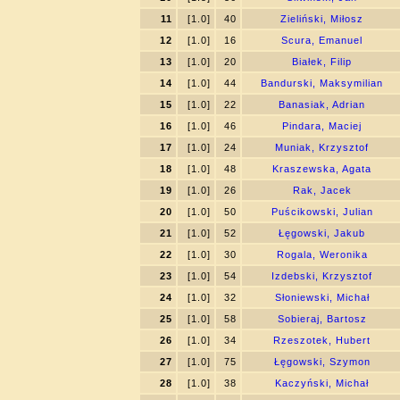
11
[1.0]
40
Zieliński, Miłosz
12
[1.0]
16
Scura, Emanuel
13
[1.0]
20
Białek, Filip
14
[1.0]
44
Bandurski, Maksymilian
15
[1.0]
22
Banasiak, Adrian
16
[1.0]
46
Pindara, Maciej
17
[1.0]
24
Muniak, Krzysztof
18
[1.0]
48
Kraszewska, Agata
19
[1.0]
26
Rak, Jacek
20
[1.0]
50
Puścikowski, Julian
21
[1.0]
52
Łęgowski, Jakub
22
[1.0]
30
Rogala, Weronika
23
[1.0]
54
Izdebski, Krzysztof
24
[1.0]
32
Słoniewski, Michał
25
[1.0]
58
Sobieraj, Bartosz
26
[1.0]
34
Rzeszotek, Hubert
27
[1.0]
75
Łęgowski, Szymon
28
[1.0]
38
Kaczyński, Michał