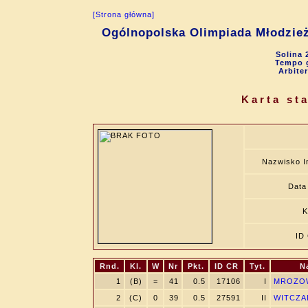
[Strona główna]
Ogólnopolska Olimpiada Młodzie
Solina 
Tempo g
Arbite
Karta st
Nazwisko I
Data 
K
ID
Rnd.
Kl.
W
Nr
Pkt.
ID CR
Tyt.
N
1
(B)
=
41
0.5
17106
I
MROZOW
2
(C)
0
39
0.5
27591
II
WITCZAK