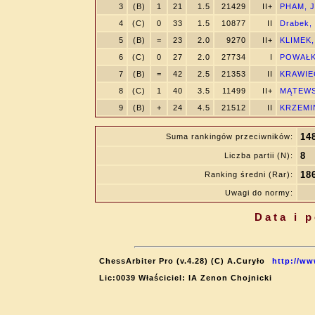
3
(B)
1
21
1.5
21429
II+
PHAM, J
4
(C)
0
33
1.5
10877
II
Drabek,
5
(B)
=
23
2.0
9270
II+
KLIMEK, 
6
(C)
0
27
2.0
27734
I
POWAŁKA
7
(B)
=
42
2.5
21353
II
KRAWIEC
8
(C)
1
40
3.5
11499
II+
MĄTEWSK
9
(B)
+
24
4.5
21512
II
KRZEMIŃ
14
Suma rankingów przeciwników:
8
Liczba partii (N):
18
Ranking średni (Rar):
Uwagi do normy:
Data i 
ChessArbiter Pro (v.4.28) (C) A.Curyło
http://ww
Lic:0039 Właściciel: IA Zenon Chojnicki