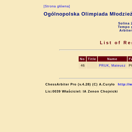
[Strona główna]
Ogólnopolska Olimpiada Młodzie
Solina 
Tempo g
Arbite
List of Re
No
Title
Name
F
46
PRUK, Mateusz
P
ChessArbiter Pro (v.4.28) (C) A.Curyło
http://
Lic:0039 Właściciel: IA Zenon Chojnicki