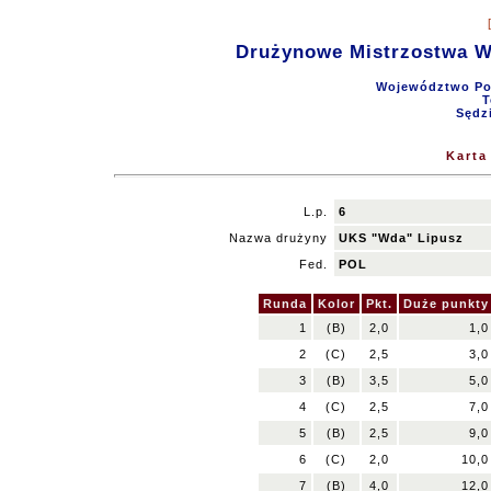
Drużynowe Mistrzostwa 
Województwo Pom
T
Sędz
Karta
L.p.
6
Nazwa drużyny
UKS "Wda" Lipusz
Fed.
POL
Runda
Kolor
Pkt.
Duże punkty
1
(B)
2,0
1,0
2
(C)
2,5
3,0
3
(B)
3,5
5,0
4
(C)
2,5
7,0
5
(B)
2,5
9,0
6
(C)
2,0
10,0
7
(B)
4,0
12,0