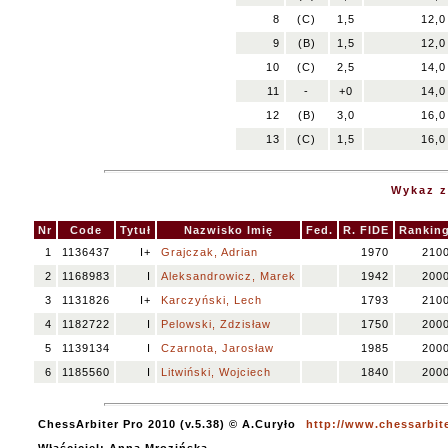
8
(C)
1,5
12,0
9
(B)
1,5
12,0
10
(C)
2,5
14,0
11
-
+0
14,0
12
(B)
3,0
16,0
13
(C)
1,5
16,0
Wykaz 
Nr
Code
Tytuł
Nazwisko Imię
Fed.
R. FIDE
Rankin
1
1136437
I+
Grajczak, Adrian
1970
210
2
1168983
I
Aleksandrowicz, Marek
1942
200
3
1131826
I+
Karczyński, Lech
1793
210
4
1182722
I
Pelowski, Zdzisław
1750
200
5
1139134
I
Czarnota, Jarosław
1985
200
6
1185560
I
Litwiński, Wojciech
1840
200
ChessArbiter Pro 2010 (v.5.38) © A.Curyło
http://www.chessarbit