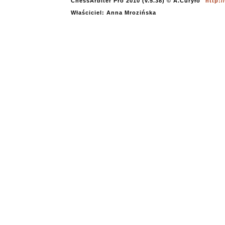
ChessArbiter Pro 2010 (v.5.38) © A.Curyło
http:
Właściciel: Anna Mrozińska