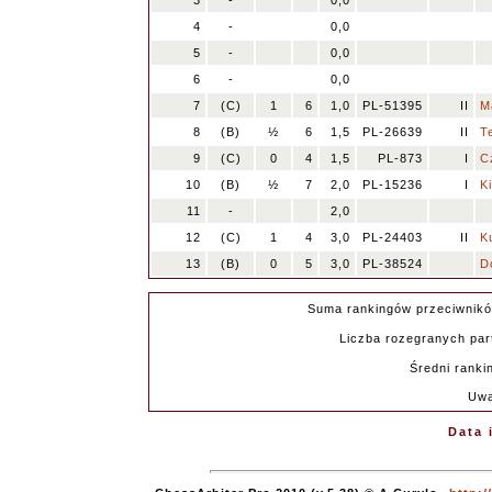
3
-
0,0
4
-
0,0
5
-
0,0
6
-
0,0
7
(C)
1
6
1,0
PL-51395
II
M
8
(B)
½
6
1,5
PL-26639
II
T
9
(C)
0
4
1,5
PL-873
I
C
10
(B)
½
7
2,0
PL-15236
I
K
11
-
2,0
12
(C)
1
4
3,0
PL-24403
II
K
13
(B)
0
5
3,0
PL-38524
D
Suma rankingów przeciwnik
Liczba rozegranych part
Średni ranki
Uwa
Data 