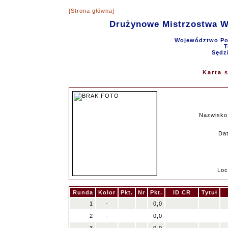
[Strona główna]
Drużynowe Mistrzostwa 
Województwo Pom
T
Sędz
Karta 
Nazwisko
Dat
Loc
Runda
Kolor
Pkt.
Nr
Pkt.
ID CR
Tytuł
1
-
0,0
2
-
0,0