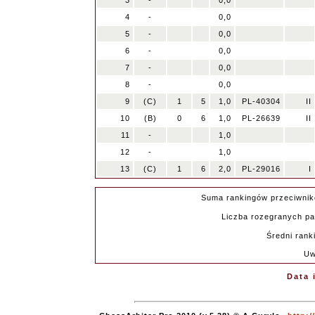
3
-
0,0
4
-
0,0
5
-
0,0
6
-
0,0
7
-
0,0
8
-
0,0
9
(C)
1
5
1,0
PL-40304
II
10
(B)
0
6
1,0
PL-26639
II
11
-
1,0
12
-
1,0
13
(C)
1
6
2,0
PL-29016
I
Suma rankingów przeciwnik
Liczba rozegranych par
Średni rank
Uw
Data 