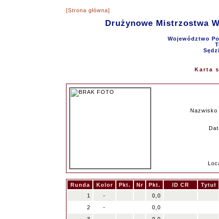
[Strona główna]
Drużynowe Mistrzostwa 
Województwo Pom
T
Sędz
Karta 
Nazwisko 
Dat
Loc
Runda
Kolor
Pkt.
Nr
Pkt.
ID CR
Tytuł
1
-
0,0
2
-
0,0