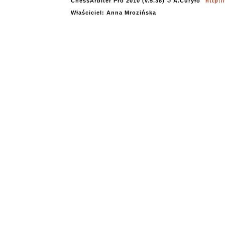
ChessArbiter Pro 2010 (v.5.38) © A.Curyło
http:
Właściciel: Anna Mrozińska