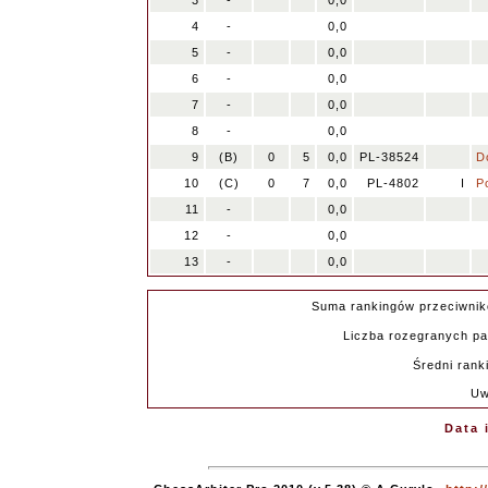
3
-
0,0
4
-
0,0
5
-
0,0
6
-
0,0
7
-
0,0
8
-
0,0
9
(B)
0
5
0,0
PL-38524
D
10
(C)
0
7
0,0
PL-4802
I
P
11
-
0,0
12
-
0,0
13
-
0,0
Suma rankingów przeciwnik
Liczba rozegranych par
Średni rank
Uw
Data 