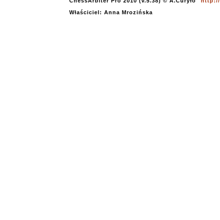
ChessArbiter Pro 2010 (v.5.38) © A.Curyło
http:
Właściciel: Anna Mrozińska