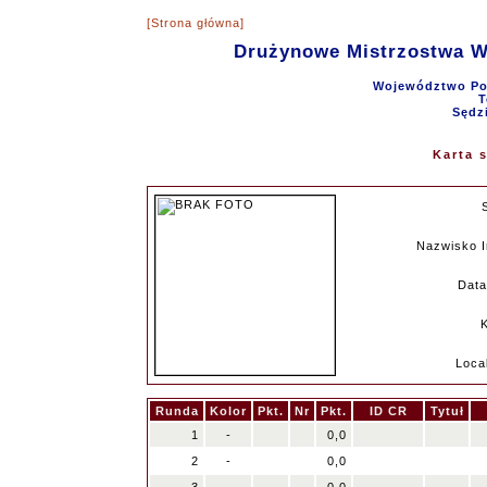
[Strona główna]
Drużynowe Mistrzostwa 
Województwo Pom
T
Sędz
Karta 
Nazwisko I
Data
Loca
Runda
Kolor
Pkt.
Nr
Pkt.
ID CR
Tytuł
1
-
0,0
2
-
0,0