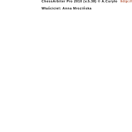
ChessArbiter Pro 2010 (v.5.38) © A.Curyło
http:
Właściciel: Anna Mrozińska