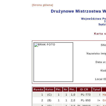
[Strona główna]
Drużynowe Mistrzostwa 
Województwo Pom
T
Sędz
Karta 
SN
Nazwisko Imi
Data ur
Klu
Local I
Runda
Kolor
Pkt.
Nr
Pkt.
ID CR
Tytuł
1
(C)
1
1
1,0
PL-773
I
Ha
2
(B)
1
1
2,0
PL-950
I+
Gr