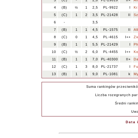
3
(C)
-
1
2,0
PL-29019
II+
An
4
(B)
½
1
2,5
PL-9922
I
Kr
5
(C)
1
2
3,5
PL-21428
II
Sz
6
-
3,5
7
(B)
1
1
4,5
PL-1575
II
Al
8
(C)
0
1
4,5
PL-4615
I++
Zi
9
(B)
1
1
5,5
PL-21429
I
Ph
10
(C)
½
2
6,0
PL-4455
I++
Ko
11
(B)
1
1
7,0
PL-40300
II+
Da
12
(C)
1
3
8,0
PL-21737
I
Fu
13
(B)
1
1
9,0
PL-1081
k
My
Suma rankingów przeciwnik
Liczba rozegranych part
Średni ranki
Uwa
Data 