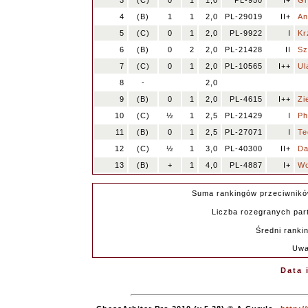
3
(C)
0
1
1,0
PL-950
I+
Gr
4
(B)
1
1
2,0
PL-29019
II+
An
5
(C)
0
1
2,0
PL-9922
I
Kr
6
(B)
0
2
2,0
PL-21428
II
Sz
7
(C)
0
1
2,0
PL-10565
I++
Ul
8
-
2,0
9
(B)
0
1
2,0
PL-4615
I++
Zi
10
(C)
½
1
2,5
PL-21429
I
Ph
11
(B)
0
1
2,5
PL-27071
I
Te
12
(C)
½
1
3,0
PL-40300
II+
Da
13
(B)
+
1
4,0
PL-4887
I+
Wo
Suma rankingów przeciwnikó
Liczba rozegranych part
Średni ranki
Uwa
Data 