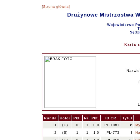
[Strona główna]
Drużynowe Mistrzostwa 
Województwo Pom
T
Sędz
Karta 
Nazwis
L
Runda
Kolor
Pkt.
Nr
Pkt.
ID CR
Tytuł
1
(C)
0
1
0,0
PL-1081
k
My
2
(B)
1
1
1,0
PL-773
I
Ha