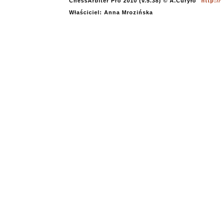
ChessArbiter Pro 2010 (v.5.38) © A.Curyło
http:/
Właściciel: Anna Mrozińska