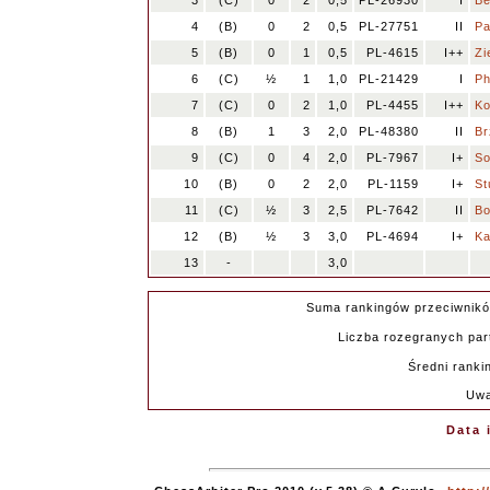
3
(C)
0
2
0,5
PL-26930
I
Be
4
(B)
0
2
0,5
PL-27751
II
Pa
5
(B)
0
1
0,5
PL-4615
I++
Zi
6
(C)
½
1
1,0
PL-21429
I
Ph
7
(C)
0
2
1,0
PL-4455
I++
Ko
8
(B)
1
3
2,0
PL-48380
II
Br
9
(C)
0
4
2,0
PL-7967
I+
So
10
(B)
0
2
2,0
PL-1159
I+
St
11
(C)
½
3
2,5
PL-7642
II
Bo
12
(B)
½
3
3,0
PL-4694
I+
Ka
13
-
3,0
Suma rankingów przeciwnik
Liczba rozegranych part
Średni ranki
Uwa
Data 