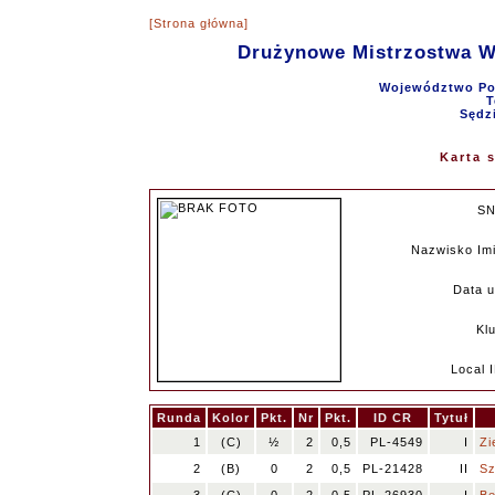
[Strona główna]
Drużynowe Mistrzostwa 
Województwo Pom
T
Sędz
Karta 
SN
Nazwisko Im
Data u
Kl
Local 
Runda
Kolor
Pkt.
Nr
Pkt.
ID CR
Tytuł
1
(C)
½
2
0,5
PL-4549
I
Zi
2
(B)
0
2
0,5
PL-21428
II
Sz