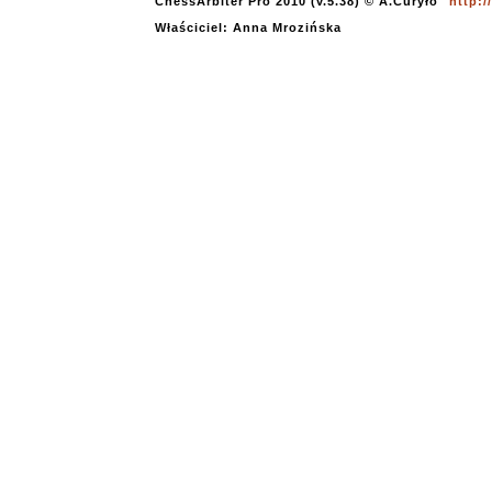
ChessArbiter Pro 2010 (v.5.38) © A.Curyło
http:
Właściciel: Anna Mrozińska