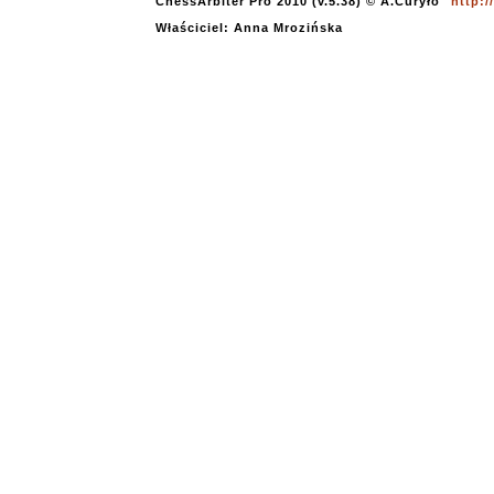
ChessArbiter Pro 2010 (v.5.38) © A.Curyło
http:
Właściciel: Anna Mrozińska