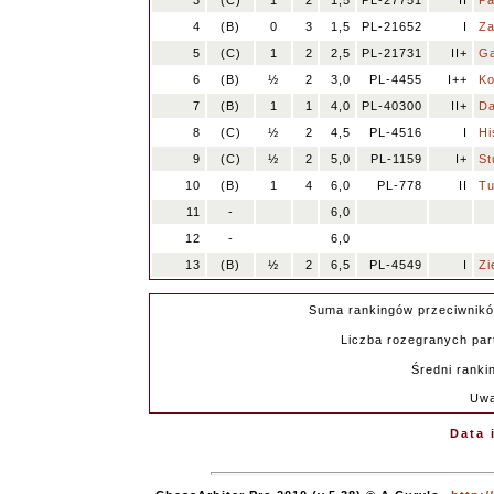
3
(C)
1
2
1,5
PL-27751
II
Pa
4
(B)
0
3
1,5
PL-21652
I
Za
5
(C)
1
2
2,5
PL-21731
II+
Ga
6
(B)
½
2
3,0
PL-4455
I++
Ko
7
(B)
1
1
4,0
PL-40300
II+
Da
8
(C)
½
2
4,5
PL-4516
I
Hi
9
(C)
½
2
5,0
PL-1159
I+
St
10
(B)
1
4
6,0
PL-778
II
Tu
11
-
6,0
12
-
6,0
13
(B)
½
2
6,5
PL-4549
I
Zi
Suma rankingów przeciwnik
Liczba rozegranych part
Średni ranki
Uwa
Data 