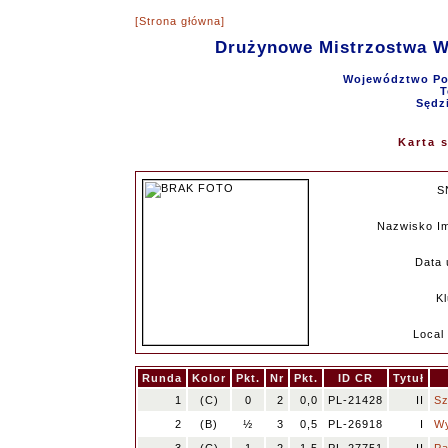
[Strona główna]
Drużynowe Mistrzostwa 
Województwo Pom
T
Sędz
Karta 
S
Nazwisko I
Data 
K
Local
Runda
Kolor
Pkt.
Nr
Pkt.
ID CR
Tytuł
1
(C)
0
2
0,0
PL-21428
II
Sz
2
(B)
½
3
0,5
PL-26918
I
Wy