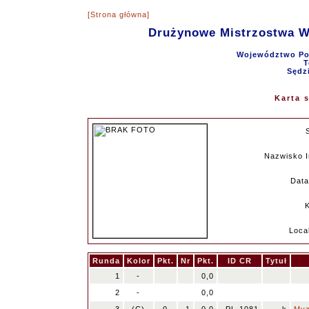
[Strona główna]
Drużynowe Mistrzostwa 
Województwo Pom
T
Sędz
Karta 
Nazwisko I
Data
K
Loca
Runda
Kolor
Pkt.
Nr
Pkt.
ID CR
Tytuł
1
-
0,0
2
-
0,0