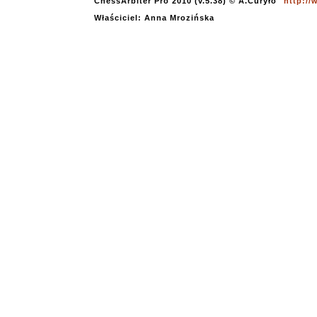
ChessArbiter Pro 2010 (v.5.38) © A.Curyło
http://
Właściciel: Anna Mrozińska