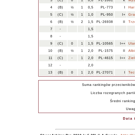
3
(C)
0
1
0,0
PL-1081
k
Myz
4
(B)
½
1
0,5
PL-773
I
Har
5
(C)
½
1
1,0
PL-950
I+
Gra
6
(B)
½
2
1,5
PL-26938
II
Trz
7
-
1,5
8
-
1,5
9
(C)
0
1
1,5
PL-10565
I++
Ula
10
(B)
½
1
2,0
PL-1575
II
Alb
11
(C)
-
1
2,0
PL-4615
I++
Zie
12
-
2,0
13
(B)
0
1
2,0
PL-27071
I
Tec
Suma rankingów przeciwników
Liczba rozegranych partii
Średni ranking
Uwag
Data 