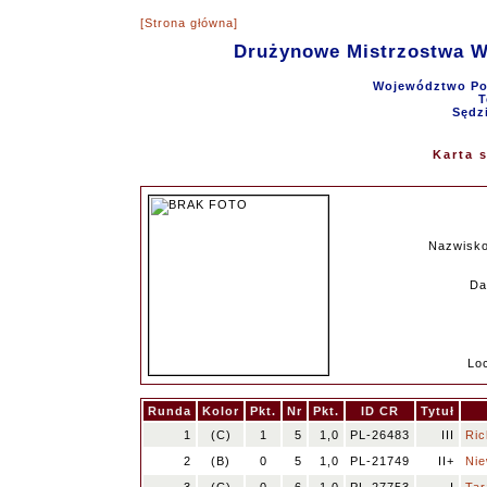
[Strona główna]
Drużynowe Mistrzostwa 
Województwo Pom
T
Sędz
Karta 
Nazwisko
Da
Loc
Runda
Kolor
Pkt.
Nr
Pkt.
ID CR
Tytuł
1
(C)
1
5
1,0
PL-26483
III
Ric
2
(B)
0
5
1,0
PL-21749
II+
Nie