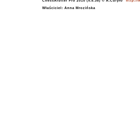
ChessArbiter Pro 2010 (v.5.38) © A.Curyło
http:/
Właściciel: Anna Mrozińska