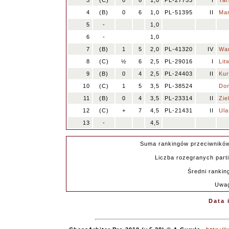
3
(C)
0
6
1,0
PL-27753
I
Tar
4
(B)
0
6
1,0
PL-51395
II
Mań
5
-
1,0
6
-
1,0
7
(B)
1
5
2,0
PL-41320
IV
War
8
(C)
½
6
2,5
PL-29016
I
Lit
9
(B)
0
4
2,5
PL-24403
II
Kur
10
(C)
1
5
3,5
PL-38524
Do
11
(B)
0
4
3,5
PL-23314
II
Zie
12
(C)
+
7
4,5
PL-21431
II
Ula
13
-
4,5
Suma rankingów przeciwnikó
Liczba rozegranych parti
Średni rankin
Uwag
Data 