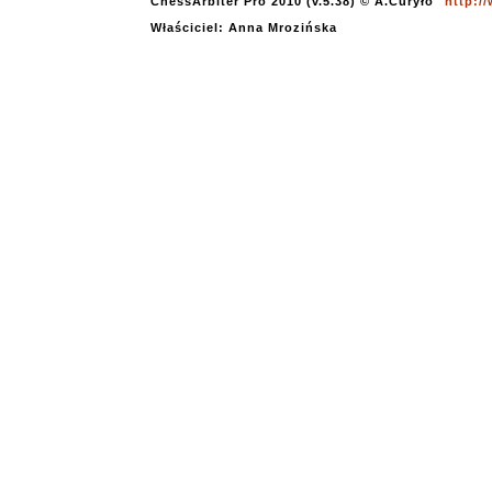
ChessArbiter Pro 2010 (v.5.38) © A.Curyło
http:/
Właściciel: Anna Mrozińska