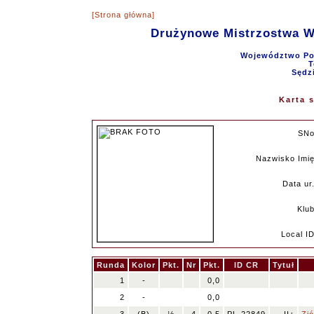
[Strona główna]
Drużynowe Mistrzostwa 
Województwo Pom
T
Sędz
Karta 
SN
Nazwisko Imi
Data ur
Klu
Local I
Runda
Kolor
Pkt.
Nr
Pkt.
ID CR
Tytuł
1
-
0,0
2
-
0,0