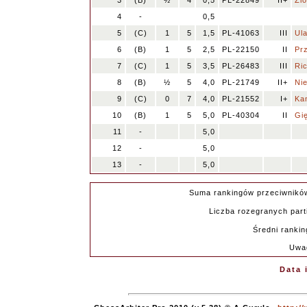
3
(B)
½
4
0,5
PL-22849
II+
Zió
4
-
0,5
5
(C)
1
5
1,5
PL-41063
III
Ul
6
(B)
1
5
2,5
PL-22150
II
Prz
7
(C)
1
5
3,5
PL-26483
III
Ric
8
(B)
½
5
4,0
PL-21749
II+
Ni
9
(C)
0
7
4,0
PL-21552
I+
Ka
10
(B)
1
5
5,0
PL-40304
II
Gi
11
-
5,0
12
-
5,0
13
-
5,0
Suma rankingów przeciwnikó
Liczba rozegranych parti
Średni rankin
Uwa
Data 