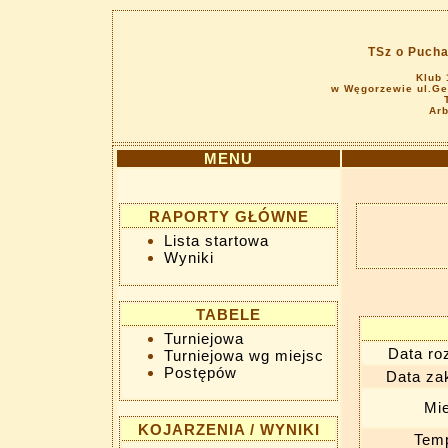
TSz o Puch
Klub 
w Węgorzewie ul.Ge
Arb
MENU
RAPORTY GŁÓWNE
Lista startowa
Wyniki
TABELE
Turniejowa
Data ro
Turniejowa wg miejsc
Postępów
Data za
Mie
KOJARZENIA / WYNIKI
Temp