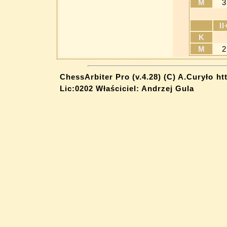
M
3
II
K
M
2
ChessArbiter Pro (v.4.28) (C) A.Curyło
ht
Lic:0202 Właściciel: Andrzej Gula