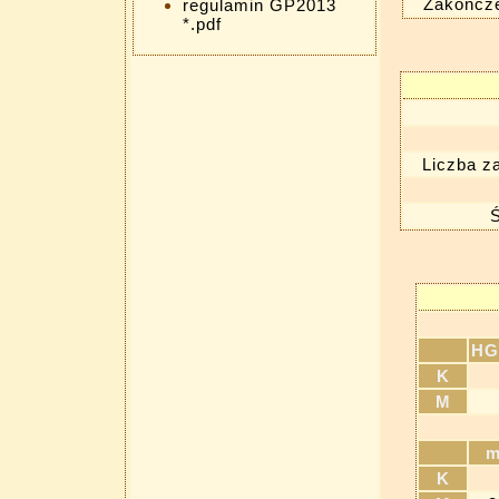
Zakończe
regulamin GP2013
*.pdf
Liczba z
Ś
H
K
M
K