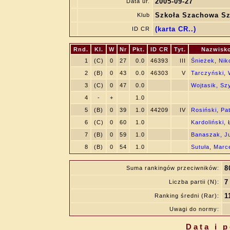
2005-09-27
Data ur.
Szkoła Szachowa Sz
Klub
(karta CR..)
ID CR
Rnd.
Kl.
W
Nr
Pkt.
ID CR
Tyt.
Nazwisko
1
(C)
0
27
0.0
46393
III
Śnieżek, Nik
2
(B)
0
43
0.0
46303
V
Tarczyński, 
3
(C)
0
47
0.0
Wojtasik, S
4
-
+
1.0
5
(B)
0
39
1.0
44209
IV
Rosiński, Pa
6
(C)
0
60
1.0
Kardoliński,
7
(B)
0
59
1.0
Banaszak, Ju
8
(B)
0
54
1.0
Sutuła, Marc
8
Suma rankingów przeciwników:
7
Liczba partii (N):
1
Ranking średni (Rar):
Uwagi do normy:
Data i 