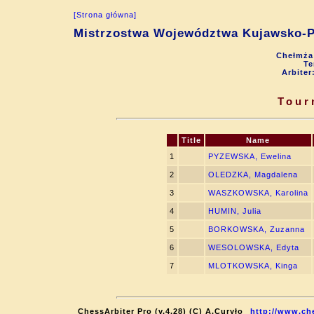
[Strona główna]
Mistrzostwa Województwa Kujawsko-P
Chełmża 
Te
Arbiter
Tour
Title
Name
1
PYZEWSKA, Ewelina
2
OLEDZKA, Magdalena
3
WASZKOWSKA, Karolina
4
HUMIN, Julia
5
BORKOWSKA, Zuzanna
6
WESOLOWSKA, Edyta
7
MLOTKOWSKA, Kinga
ChessArbiter Pro (v.4.28) (C) A.Curyło
http://www.ch