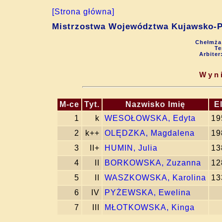
[Strona główna]
Mistrzostwa Województwa Kujawsko-P
Chełmża 
Te
Arbiter
Wyni
M-ce
Tyt.
Nazwisko Imię
E
1
k
WESOŁOWSKA, Edyta
19
2
k++
OLĘDZKA, Magdalena
19
3
II+
HUMIN, Julia
13
4
II
BORKOWSKA, Zuzanna
12
5
II
WASZKOWSKA, Karolina
13
6
IV
PYŻEWSKA, Ewelina
7
III
MŁOTKOWSKA, Kinga