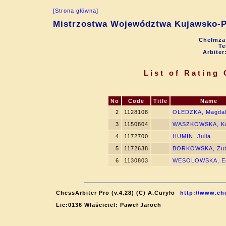
[Strona główna]
Mistrzostwa Województwa Kujawsko-P
Chełmża 
Te
Arbiter
List of Rating
No
Code
Title
Name
2
1128108
OLEDZKA, Magda
3
1150804
WASZKOWSKA, Ka
4
1172700
HUMIN, Julia
5
1172638
BORKOWSKA, Zu
6
1130803
WESOLOWSKA, E
ChessArbiter Pro (v.4.28) (C) A.Curyło
http://www.ch
Lic:0136 Właściciel: Paweł Jaroch