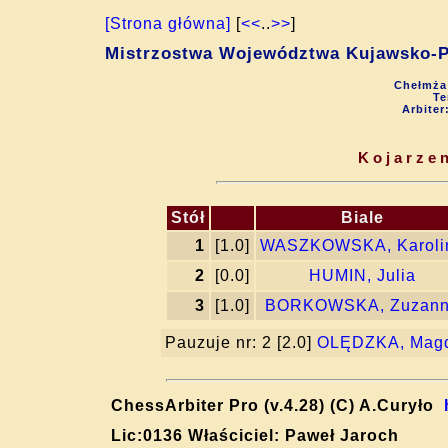
[Strona główna]
[
<<
..
>>
]
Mistrzostwa Województwa Kujawsko-P
Chełmża 
Te
Arbiter
Kojarzen
Stół
Biale
1
[1.0]
WASZKOWSKA, Karoli
2
[0.0]
HUMIN, Julia
3
[1.0]
BORKOWSKA, Zuzan
Pauzuje nr: 2 [2.0]
OLĘDZKA, Magd
ChessArbiter Pro (v.4.28) (C) A.Curyło
Lic:0136 Właściciel: Paweł Jaroch