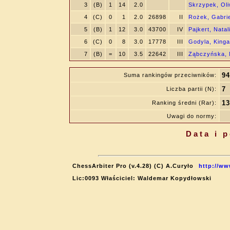
3
(B)
1
14
2.0
Skrzypek, Oli
4
(C)
0
1
2.0
26898
II
Rożek, Gabri
5
(B)
1
12
3.0
43700
IV
Pajkert, Natal
6
(C)
0
8
3.0
17778
III
Godyla, Kinga
7
(B)
=
10
3.5
22642
III
Ząbczyńska, 
94
Suma rankingów przeciwników:
7
Liczba partii (N):
13
Ranking średni (Rar):
Uwagi do normy:
Data i 
ChessArbiter Pro (v.4.28) (C) A.Curyło
http://ww
Lic:0093 Właściciel: Waldemar Kopydłowski