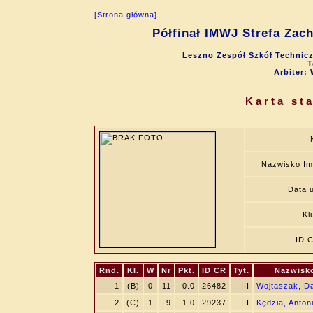
[Strona główna]
Półfinał IMWJ Strefa Zach
Leszno Zespół Szkół Technicz
T
Arbiter:
Karta st
Nazwisko Im
Data u
Kl
ID 
Rnd.
Kl.
W
Nr
Pkt.
ID CR
Tyt.
Nazwisko
1
(B)
0
11
0.0
26482
III
Wojtaszak, Da
2
(C)
1
9
1.0
29237
III
Kędzia, Anton